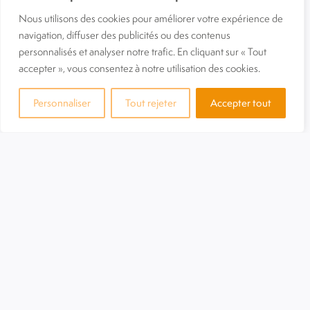
Nous utilisons des cookies pour améliorer votre expérience de
navigation, diffuser des publicités ou des contenus
personnalisés et analyser notre trafic. En cliquant sur « Tout
accepter », vous consentez à notre utilisation des cookies.
Le 22 mai 2025, retrouvez-nous au
Palais des congrès
d’Antibes Juan-Les-Pins
pour la 4e édition du
IN Salon
, le
Personnaliser
Tout rejeter
Accepter tout
plus grand salon BtoB de la Région Sud 🌞
🤝 Speed business meetings
📣 Animations & moments conviviaux
💼 Plus de 11 catégories d’exposants
🚀 Un événement unique pour développer votre réseau et
booster votre activité
L’équipe AGIS06 sera présente toute la journée sur le
stand F01. Venez échanger avec nous !