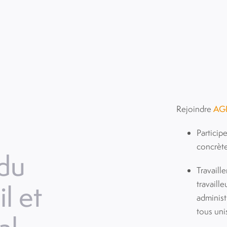
Rejoindre
AG
Particip
concrète
 du
Travaill
l et
travaill
administ
tous uni