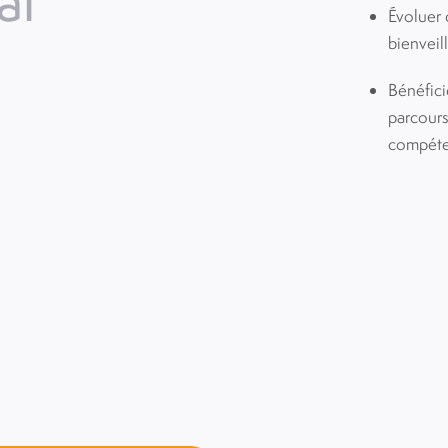
al
Évoluer
bienveil
Bénéfici
parcours
compéte