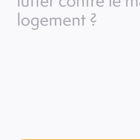
lutter contre le m
logement ?