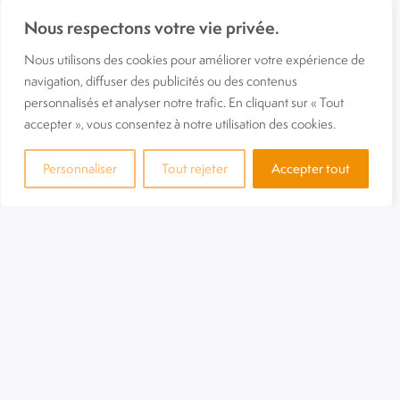
L’assurance de récupérer le logement dans des
Nous respectons votre vie privée.
conditions habituelles de baux.
Nous utilisons des cookies pour améliorer votre expérience de
Au terme du bail et s’il le souhaite, le propriétaire est
navigation, diffuser des publicités ou des contenus
assuré de récupérer son logement dans les
personnalisés et analyser notre trafic. En cliquant sur « Tout
conditions prévues par le bail dans un bon état
accepter », vous consentez à notre utilisation des cookies.
locatif sous réserve de vétusté.
Personnaliser
Tout rejeter
Accepter tout