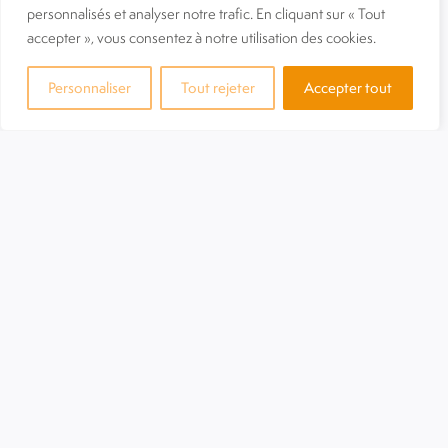
personnalisés et analyser notre trafic. En cliquant sur « Tout
accepter », vous consentez à notre utilisation des cookies.
La
FAPIL Auvergne-Rhône Alpes
présente
Adapte
Toit
.
Personnaliser
Tout rejeter
Accepter tout
Cette plateforme en ligne à destination des
locataires et propriétaires vous aidera à évaluer l’état
de votre logement, les travaux d’entretiens et vous
délivrera des conseils pratiques pour entretenir votre
habitat.
DÉCOUVREZ ADAPTE-TOIT