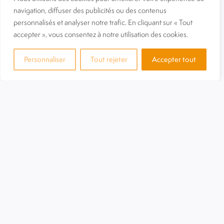
navigation, diffuser des publicités ou des contenus
personnalisés et analyser notre trafic. En cliquant sur « Tout
accepter », vous consentez à notre utilisation des cookies.
Personnaliser
Tout rejeter
Accepter tout
Comme chaque année à l’occasion de la Semaine des
Pensions de Famille, Le Provence, la pension de famille de
AGIS06 propose sa Journée Portes Ouvertes afin de faire
connaître ce joli lieu en plein cœur de Vence.
Lundi 19 mai de 13h30 à 16h30
, le programme des
festivités est chargé avec présentation d’un atelier,
projection des meilleurs moments de la pension de famille
et une collation.