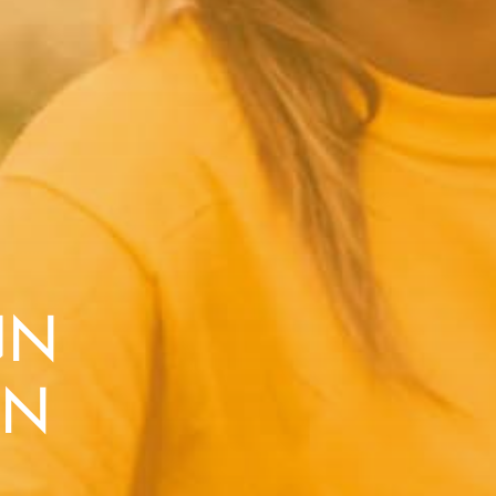
UN
ON