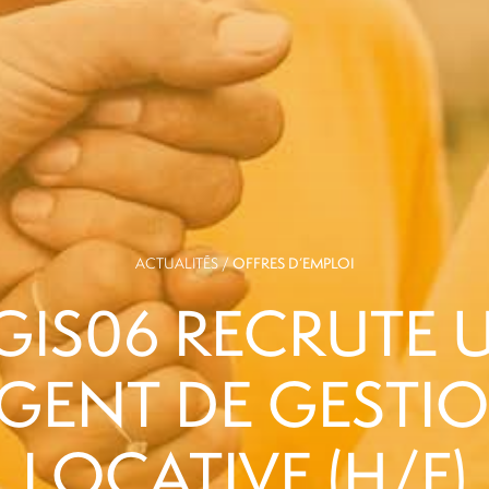
ACTUALITÉS /
OFFRES D’EMPLOI
GIS06 RECRUTE 
GENT DE GESTI
LOCATIVE (H/F)